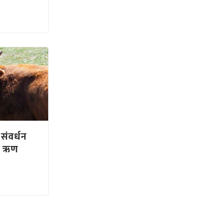
संवर्धन
का ऋण