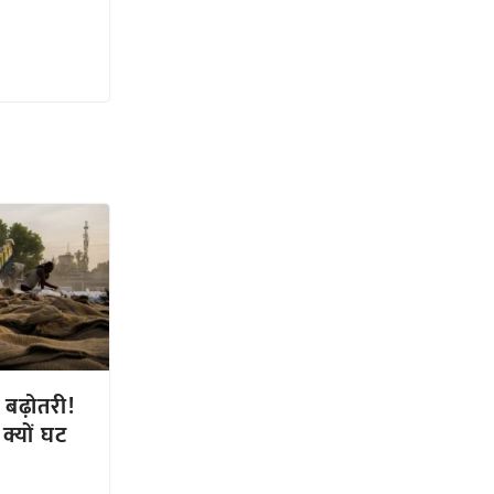
ी बढ़ोतरी!
्यों घट