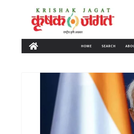
Skip
to
content
HOME
SEARCH
ABO