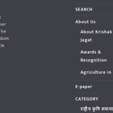
SEARCH
k
About Us
her
The
About Krishak
edom
Jagat
gle
Awards &
Recognition
Agriculture in
E-paper
CATEGORY
राष्ट्रीय कृषि समाच