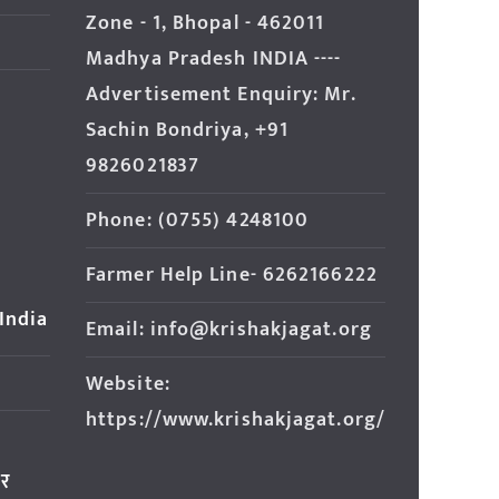
Zone - 1, Bhopal - 462011
Madhya Pradesh INDIA ----
Advertisement Enquiry: Mr.
Sachin Bondriya, +91
9826021837
Phone: (0755) 4248100
Farmer Help Line- 6262166222
 India
Email: info@krishakjagat.org
Website:
https://www.krishakjagat.org/
ार