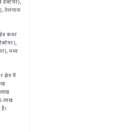
 हेक्टेयर),
), तेलंगाना
ेत्र कवर
ेक्टेयर),
यर), मध्य
ेत्र में
लाख
1 लाख
.06 लाख
 है।