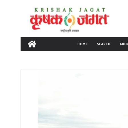
Skip
to
content
HOME
SEARCH
ABO