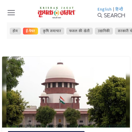
Skip
English
|
हिन्दी
to
Search
content
होम
ई-पेपर
कृषि समाचार
फसल की खेती
उद्यानिकी
सरकारी य