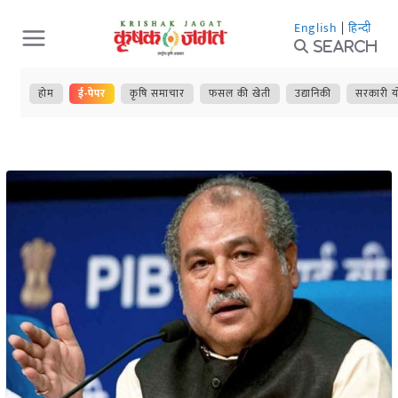
Skip
English
|
हिन्दी
to
Search
content
होम
ई-पेपर
कृषि समाचार
फसल की खेती
उद्यानिकी
सरकारी य