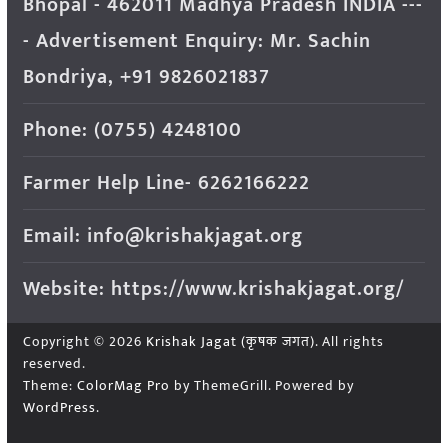
Bhopal - 462011 Madhya Pradesh INDIA ---
- Advertisement Enquiry: Mr. Sachin
Bondriya, +91 9826021837
Phone: (0755) 4248100
Farmer Help Line- 6262166222
Email: info@krishakjagat.org
Website: https://www.krishakjagat.org/
Copyright © 2026
Krishak Jagat (कृषक जगत)
. All rights
reserved.
Theme:
ColorMag Pro
by ThemeGrill. Powered by
WordPress
.