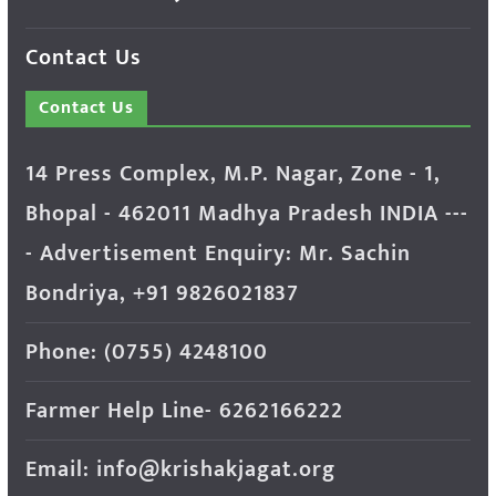
Contact Us
Contact Us
14 Press Complex, M.P. Nagar, Zone - 1,
Bhopal - 462011 Madhya Pradesh INDIA ---
- Advertisement Enquiry: Mr. Sachin
Bondriya, +91 9826021837
Phone: (0755) 4248100
Farmer Help Line- 6262166222
Email: info@krishakjagat.org