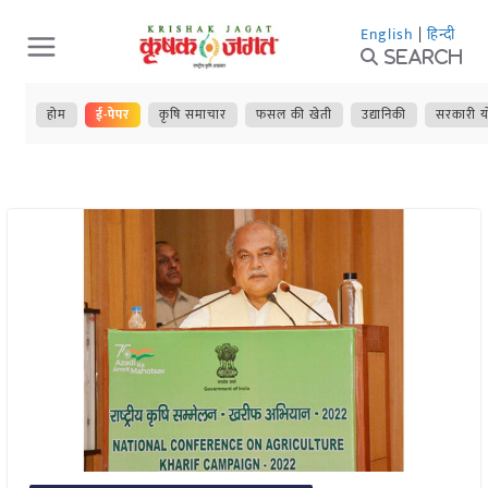
Skip
English
|
हिन्दी
to
Search
content
होम
ई-पेपर
कृषि समाचार
फसल की खेती
उद्यानिकी
सरकारी य