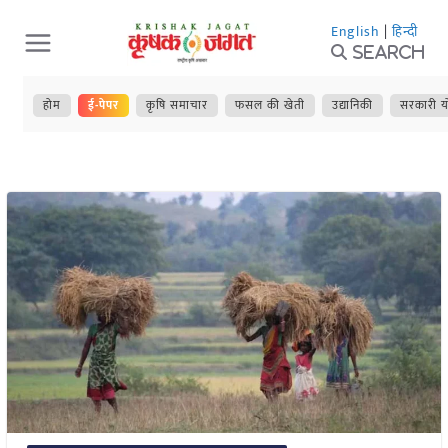
Skip
English
|
हिन्दी
to
Search
content
होम
ई-पेपर
कृषि समाचार
फसल की खेती
उद्यानिकी
सरकारी य