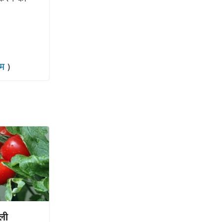
राम
)
ली