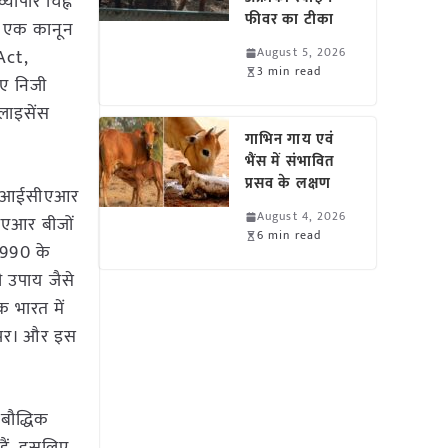
यापार चिह्न
फीवर का टीका
ित एक कानून
August 5, 2026
Act,
3 min read
िए निजी
लाइसेंस
गाभिन गाय एवं
भैंस में संभावित
प्रसव के लक्षण
्न, आईसीएआर
August 4, 2026
सीएआर बीजों
6 min read
 1990 के
ी उपाय जैसे
क भारत में
रण पर। और इस
 बौद्धिक