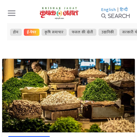
Skip
English
|
हिन्दी
to
Search
content
होम
ई-पेपर
कृषि समाचार
फसल की खेती
उद्यानिकी
सरकारी य