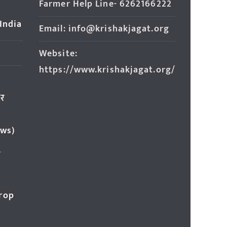
Farmer Help Line- 6262166222
 India
Email: info@krishakjagat.org
Website:
https://www.krishakjagat.org/
ार
ews)
र
Crop