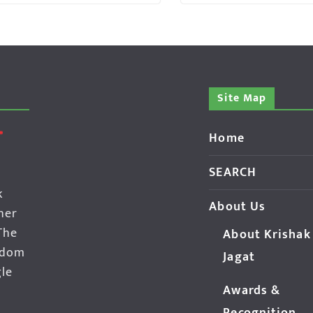
Site Map
Home
SEARCH
k
About Us
her
The
About Krishak
edom
Jagat
gle
Awards &