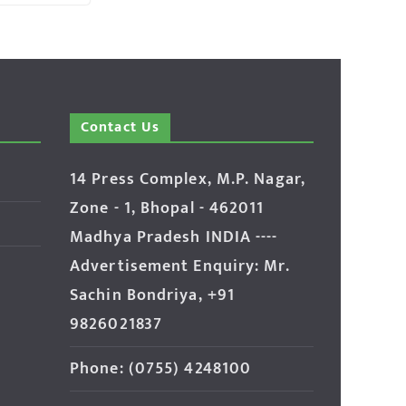
Contact Us
14 Press Complex, M.P. Nagar,
Zone - 1, Bhopal - 462011
Madhya Pradesh INDIA ----
Advertisement Enquiry: Mr.
Sachin Bondriya, +91
9826021837
Phone: (0755) 4248100