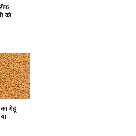
 खरीफ
ी को
ा गेहूं
गया