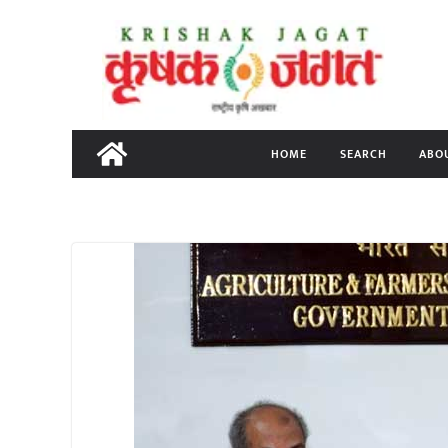
Skip
to
content
HOME
SEARCH
ABO