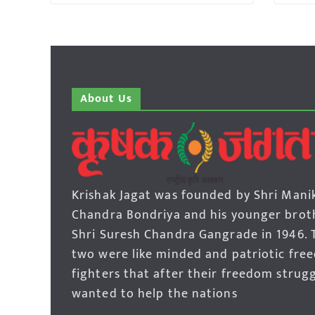
About Us
Krishak Jagat was founded by Shri Mani
Chandra Bondriya and his younger brot
Shri Suresh Chandra Gangrade in 1946. 
two were like minded and patriotic fre
fighters that after their freedom strug
wanted to help the nations