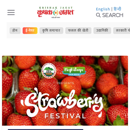
Skip
English
|
हिन्दी
to
Search
content
होम
ई-पेपर
कृषि समाचार
फसल की खेती
उद्यानिकी
सरकारी य