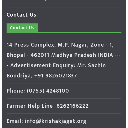
Contact Us
Contact Us
14 Press Complex, M.P. Nagar, Zone - 1,
Bhopal - 462011 Madhya Pradesh INDIA ---
- Advertisement Enquiry: Mr. Sachin
Bondriya, +91 9826021837
Phone: (0755) 4248100
Farmer Help Line- 6262166222
Email: info@krishakjagat.org