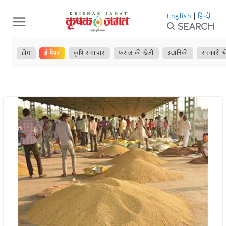
Skip
English
|
हिन्दी
to
Search
content
होम
ई-पेपर
कृषि समाचार
फसल की खेती
उद्यानिकी
सरकारी य