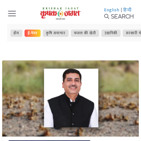
Skip
English
|
हिन्दी
to
Search
content
होम
ई-पेपर
कृषि समाचार
फसल की खेती
उद्यानिकी
सरकारी य