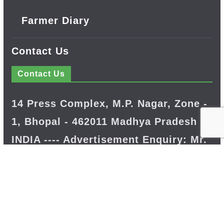
Farmer Diary
Contact Us
Contact Us
14 Press Complex, M.P. Nagar, Zone -
1, Bhopal - 462011 Madhya Pradesh
INDIA ---- Advertisement Enquiry: Mr.
Sachin Bondriya, +91 9826021837
Phone: (0755) 4248100
Farmer Help Line- 6262166222