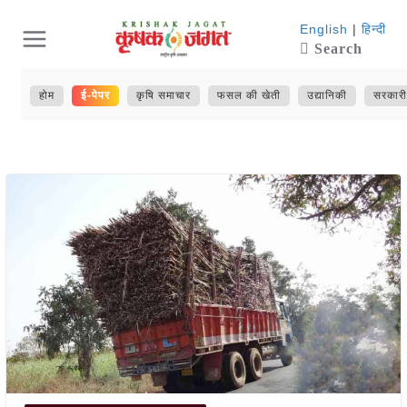
Skip
English
|
हिन्दी
Search
to
content
होम
ई-पेपर
कृषि समाचार
फसल की खेती
उद्यानिकी
सरकारी