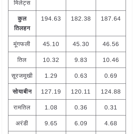
मिलेट्स
कुल
194.63
182.38
187.64
तिलहन
मूंगफली
45.10
45.30
46.56
तिल
10.32
9.83
10.46
सूरजमुखी
1.29
0.63
0.69
सोयाबीन
127.19
120.11
124.88
रामतिल
1.08
0.36
0.31
+
अरंडी
9.65
6.09
4.68
+