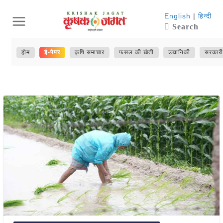
Skip
English
|
हिन्दी
Search
to
content
होम
ई-पेपर
कृषि समाचार
फसल की खेती
उद्यानिकी
सरकारी