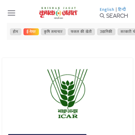
Skip
English
|
हिन्दी
to
Search
content
होम
ई-पेपर
कृषि समाचार
फसल की खेती
उद्यानिकी
सरकारी य