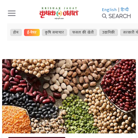
Skip
English
|
हिन्दी
to
Search
content
होम
ई-पेपर
कृषि समाचार
फसल की खेती
उद्यानिकी
सरकारी य