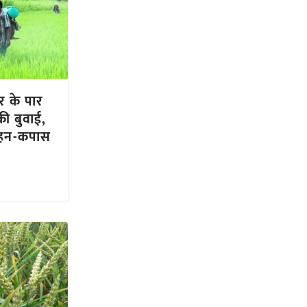
र के पार
ी बुवाई,
लहन-कपास