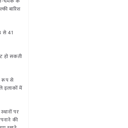
गरज-चमक के
हल्की बारिश
8 से 41
ावट हो सकती
 रूप से
 इलाकों में
स्थानों पर
 अपनाने की