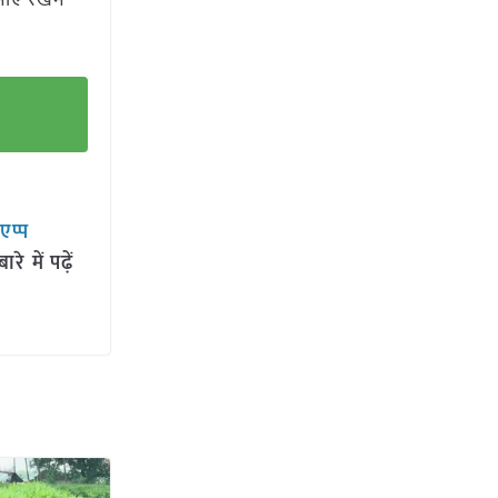
नाए रखने
सएप्प
 में पढ़ें