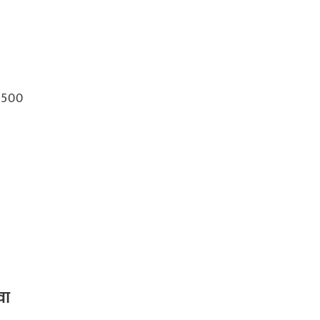
0,500
वा