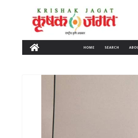
Skip
to
content
HOME
SEARCH
ABO