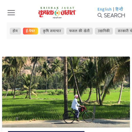
Skip
English
|
हिन्दी
to
Search
content
होम
ई-पेपर
कृषि समाचार
फसल की खेती
उद्यानिकी
सरकारी य