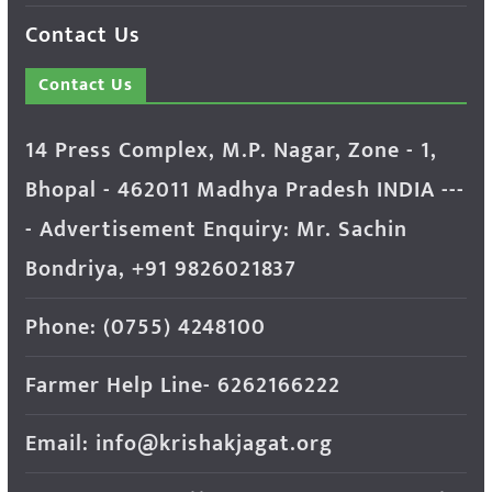
Contact Us
Contact Us
14 Press Complex, M.P. Nagar, Zone - 1,
Bhopal - 462011 Madhya Pradesh INDIA ---
- Advertisement Enquiry: Mr. Sachin
Bondriya, +91 9826021837
Phone: (0755) 4248100
Farmer Help Line- 6262166222
Email: info@krishakjagat.org