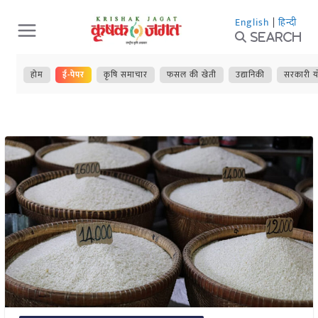
Skip
English
|
हिन्दी
to
Search
content
होम
ई-पेपर
कृषि समाचार
फसल की खेती
उद्यानिकी
सरकारी य