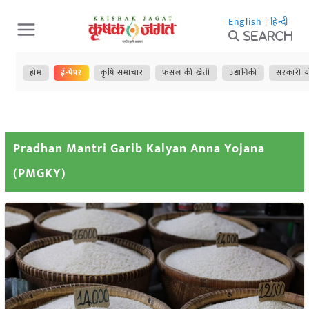
Skip
English
|
हिन्दी
to
Search
content
होम
ई-पेपर
कृषि समाचार
फसल की खेती
उद्यानिकी
सरकारी य
Pradhan Mantri Garib Kalyan Anna Yojana
(PMGKY)