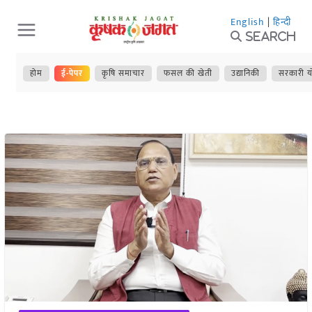
Skip
English
|
हिन्दी
to
Search
content
होम
ई-पेपर
कृषि समाचार
फसल की खेती
उद्यानिकी
सरकारी य