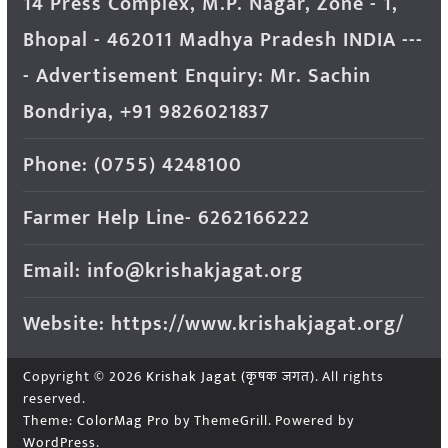
14 Press Complex, M.P. Nagar, Zone - 1,
Bhopal - 462011 Madhya Pradesh INDIA ---
- Advertisement Enquiry: Mr. Sachin
Bondriya, +91 9826021837
Phone: (0755) 4248100
Farmer Help Line- 6262166222
Email: info@krishakjagat.org
Website: https://www.krishakjagat.org/
Copyright © 2026
Krishak Jagat (कृषक जगत)
. All rights
reserved.
Theme:
ColorMag Pro
by ThemeGrill. Powered by
WordPress
.