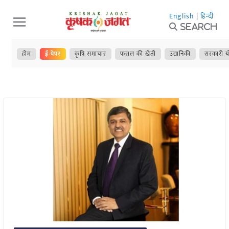
Skip
English
|
हिन्दी
to
Search
content
होम
ई-पेपर
कृषि समाचार
फसल की खेती
उद्यानिकी
सरकारी य