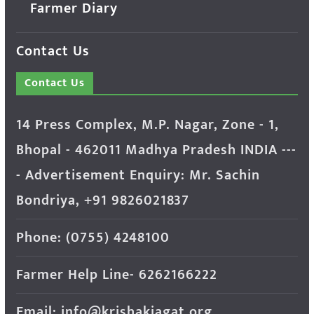
Farmer Diary
Contact Us
Contact Us
14 Press Complex, M.P. Nagar, Zone - 1,
Bhopal - 462011 Madhya Pradesh INDIA ---
- Advertisement Enquiry: Mr. Sachin
Bondriya, +91 9826021837
Phone: (0755) 4248100
Farmer Help Line- 6262166222
Email: info@krishakjagat.org