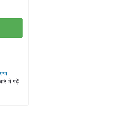
सएप्प
 में पढ़ें