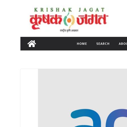
Skip
to
content
HOME
SEARCH
ABO