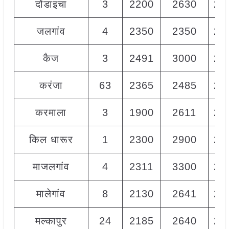
दोंडाइचा
3
2200
2630
25
जलगांव
4
2350
2350
23
कैज
3
2491
3000
28
करंजा
63
2365
2485
24
करमाला
3
1900
2611
21
किल धारूर
1
2300
2900
28
माजलगांव
4
2311
3300
24
मालेगांव
8
2130
2641
24
मल्कापुर
24
2185
2640
24