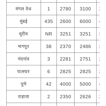
मंगल वेध
1
2780
3100
29
मुंबई
435
2600
6000
43
मुरीम
NR
3251
3251
32
नागपुर
38
2370
2486
24
नंदगांव
3
2281
2751
23
पालघर
6
2825
2825
28
पुणे
42
4000
5000
45
राहाता
2
2350
2626
25