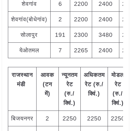
शेवगांव
6
2200
2400
24
शेवगांव(बोधेगांव)
2
2200
2400
22
सोलापुर
191
2300
3480
26
येओतमल
7
2265
2400
23
राजस्थान
आवक
न्यूनतम
अधिकतम
मोडल
मंडी
(टन
रेट
रेट (रु./
रेट
में)
(रु./
क्विं.)
(
रु./
क्विं.)
क्विं.)
बिजयनगर
2
2250
2250
2250