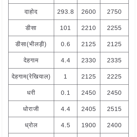
दाहोद
293.8
2600
2750
2
डीसा
101
2210
2255
2
डीसा(भीलड़ी)
0.6
2125
2125
2
देहगाम
4.4
2330
2335
2
देहगाम(रेखियाल)
1
2125
2225
2
धरी
0.1
2450
2450
2
धोराजी
4.4
2405
2515
2
ध्रोल
4.5
1900
2400
2