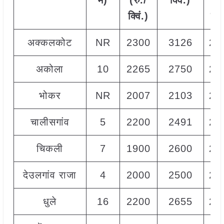
में)
(रु./
क्विं.)
(
रु
क्विं.)
क्वि
अक्कलकोट
NR
2300
3126
26
अकोला
10
2265
2750
23
भोकर
NR
2007
2103
20
चालीसगांव
5
2200
2491
23
चिकली
7
1900
2600
22
देउलगांव राजा
4
2000
2500
23
धुले
16
2200
2655
24