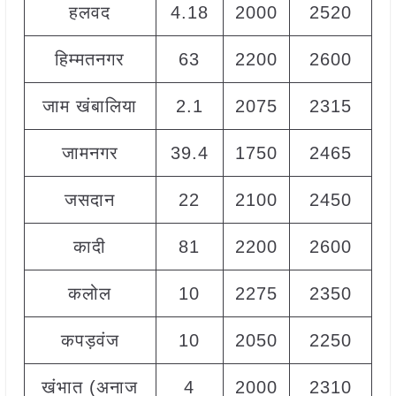
हलवद
4.18
2000
2520
2
हिम्मतनगर
63
2200
2600
2
जाम खंबालिया
2.1
2075
2315
2
जामनगर
39.4
1750
2465
2
जसदान
22
2100
2450
2
कादी
81
2200
2600
2
कलोल
10
2275
2350
2
कपड़वंज
10
2050
2250
2
खंभात (अनाज
4
2000
2310
2