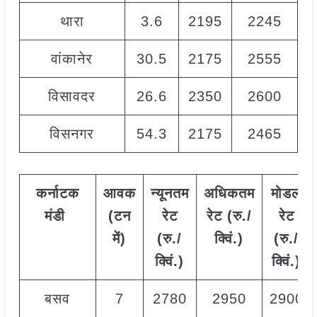
थारा
3.6
2195
2245
2
वांकानेर
30.5
2175
2555
2
विसावदर
26.6
2350
2600
2
विसनगर
54.3
2175
2465
2
कर्नाटक
आवक
न्यूनतम
अधिकतम
मोडल
मंडी
(टन
रेट
रेट (रु./
रेट
में)
(रु./
क्विं.)
(
रु./
क्विं.)
क्विं.)
बसव
7
2780
2950
2900