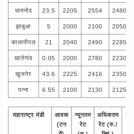
धामनोद
23.5
2205
2554
2480
झाबुआ
5
2000
2100
2050
कालापीपल
21
2040
2490
2285
खातेगांव
0.05
2000
2780
2230
खुजनेर
43.6
2225
2416
2350
पन्ना
6.55
2100
2130
2125
महाराष्ट्र
मंडी
आवक
न्यूनतम
अधिकतम
मो
(टन
रेट
रेट (रु./
रे