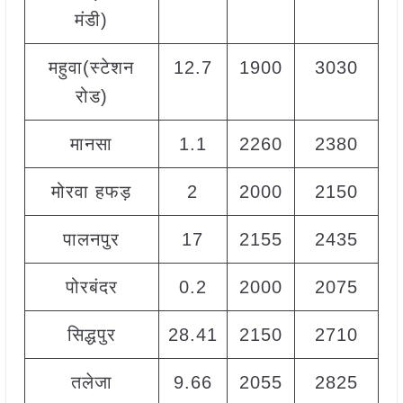
मंडी)
महुवा(स्टेशन
12.7
1900
3030
2
रोड)
मानसा
1.1
2260
2380
2
मोरवा हफड़
2
2000
2150
2
पालनपुर
17
2155
2435
2
पोरबंदर
0.2
2000
2075
2
सिद्धपुर
28.41
2150
2710
2
तलेजा
9.66
2055
2825
2