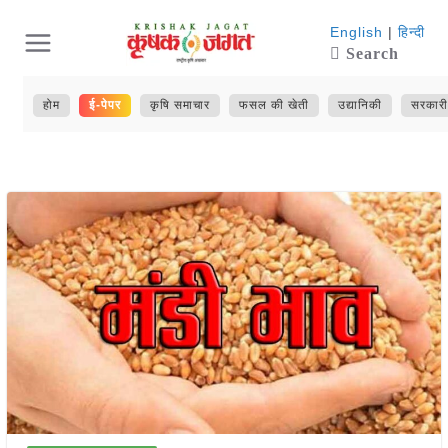
Skip
English
|
हिन्दी
Search
to
content
होम
ई-पेपर
कृषि समाचार
फसल की खेती
उद्यानिकी
सरकारी