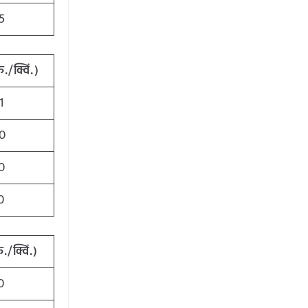
5
ु./क्विं.)
1
0
0
0
ु./क्विं.)
0