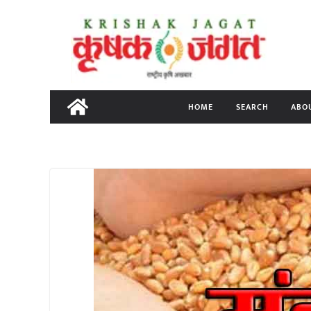
Skip
to
content
HOME
SEARCH
ABO