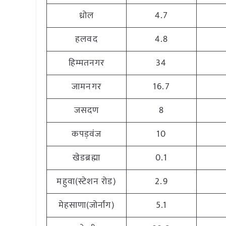
ध्रोल
4.7
हलवद
4.8
हिम्मतनगर
34
जामनगर
16.7
जसदण
8
कपड़वंज
10
खेडब्रह्मा
0.1
महुवा(स्टेशन रोड)
2.9
मेहसाणा(जोर्नांग)
5.1