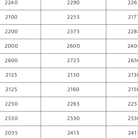
2240
2290
226
2100
2255
217
2200
2375
228
2000
2600
240
2600
2725
265
2125
2130
213
2125
2160
215
2250
2265
225
2530
2530
253
2035
2415
241