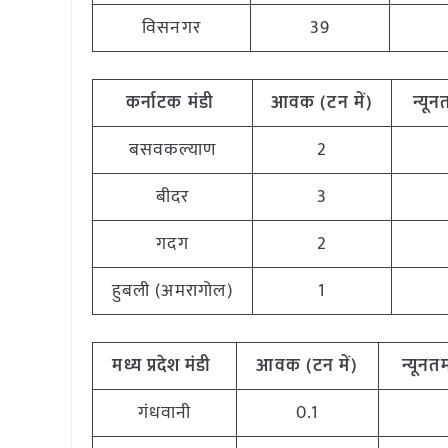
विसनगर
39
कर्नाटक
मंडी
आवक (टन
में)
न्यू
बसवकल्याण
2
बीदर
3
गदग
2
हुबली (अमरागोल)
1
मध्य
प्रदेश मंडी
आवक (टन
में)
न्यूनत
गंधवानी
0.1