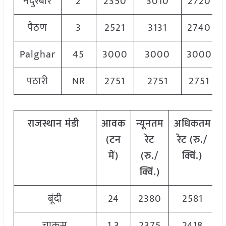
नंदुरबार
2
2350
3010
2720
पैठण
3
2521
3131
2740
Palghar
45
3000
3000
3000
पठारी
NR
2751
2751
2751
राजस्थान
मंडी
आवक
न्यूनतम
अधिकतम
(टन
रेट
रेट (रु./
में)
(रु./
क्विं.)
क्विं.)
क
बूंदी
24
2380
2581
चाकसू
1.3
2375
2418