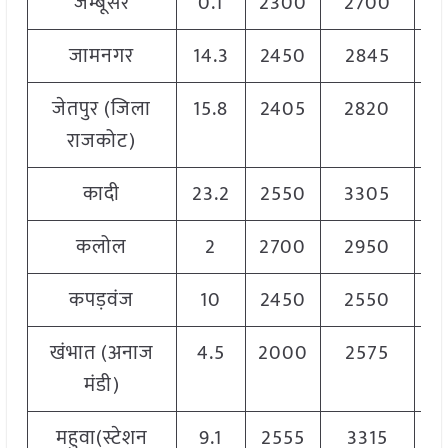
जम्बूसर
0.1
2300
2700
2
जामनगर
14.3
2450
2845
2
जेतपुर (जिला
15.8
2405
2820
2
राजकोट)
कादी
23.2
2550
3305
2
कलोल
2
2700
2950
2
कपड़वंज
10
2450
2550
2
खंभात (अनाज
4.5
2000
2575
2
मंडी)
महुवा(स्टेशन
9.1
2555
3315
2