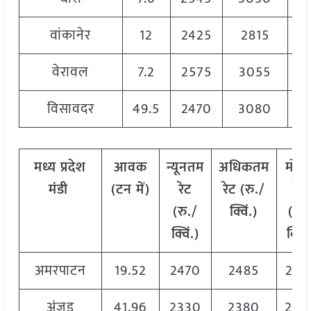
वांकानेर
12
2425
2815
2
वेरावल
7.2
2575
3055
विसावदर
49.5
2470
3080
2
मध्य
प्रदेश
आवक
न्यूनतम
अधिकतम
मोड
मंडी
(टन
में)
रेट
रेट (रु./
रेट
(रु./
क्विं.)
(
रु.
क्विं.)
क्विं.
अमरपाटन
19.52
2470
2485
247
अंजड़
41.96
2330
2380
233