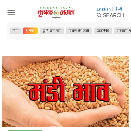
Skip
English
|
हिन्दी
to
Search
content
होम
ई-पेपर
कृषि समाचार
फसल की खेती
उद्यानिकी
सरकारी य