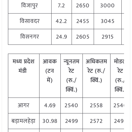
विजापुर
7.2
2650
3000
28
विसावदर
42.2
2455
3045
27
विसनगर
24.9
2605
2915
27
मध्य
प्रदेश
आवक
न्यूनतम
अधिकतम
मोडल
मंडी
(टन
रेट
रेट (रु./
रेट
में)
(रु./
क्विं.)
(
रु./
क्विं.)
क्विं.)
आगर
4.69
2540
2558
2540
बड़ामलहेड़ा
30.98
2499
2572
2499