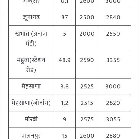
जम्बूसर
0.1
2600
3000
28
जूनागढ़
37
2500
2840
27
खंभात (अनाज
5
2000
2550
22
मंडी)
महुवा(स्टेशन
48.9
2590
3355
29
रोड)
मेहसाणा
3.8
2525
3000
29
मेहसाणा(जोर्नांग)
1.2
2515
2620
26
मोरबी
9
2575
3055
28
पालनपुर
15
2600
2880
27