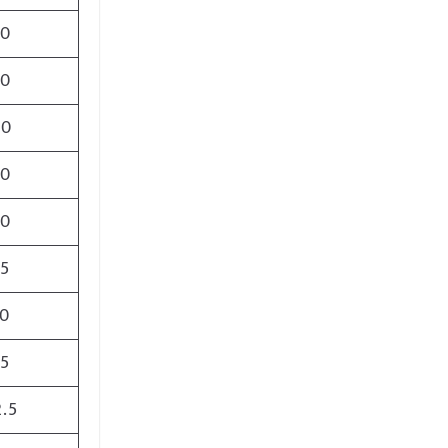
00
00
00
50
00
55
70
35
.5