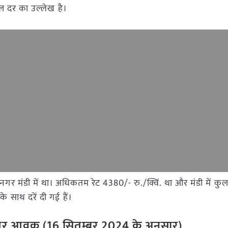
डल दर का उल्लेख है।
कनगर मंडी में था। अधिकतम रेट 4380/- रु./क्विं. था और मंडी में क
 साथ दरें दी गई हैं।
ेट और आवक (
16
सितम्बर
2024
के अनुसार)