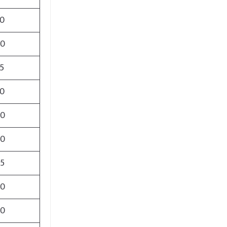
00
00
5
90
00
00
95
00
00