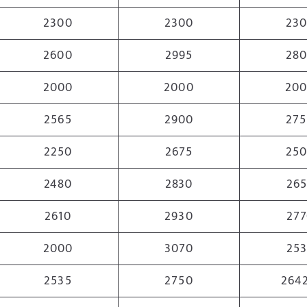
2300
2300
23
2600
2995
28
2000
2000
20
2565
2900
27
2250
2675
25
2480
2830
26
2610
2930
27
2000
3070
25
2535
2750
2642