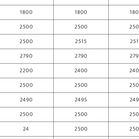
1800
1800
18
2500
2500
25
2500
2515
251
2790
2790
27
2200
2400
24
2500
2500
25
2490
2495
24
2500
2500
25
24
2500
25