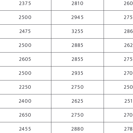
2375
2810
26
2500
2945
27
2475
3255
28
2500
2885
26
2605
2855
27
2500
2935
27
2250
2750
25
2400
2625
251
2650
2750
27
2455
2880
278