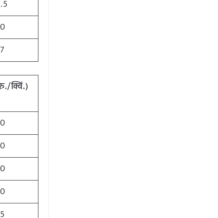
.5
90
47
रु./क्विं.)
00
80
80
00
55