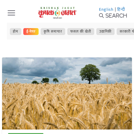
Skip
English
|
हिन्दी
to
Search
content
होम
ई-पेपर
कृषि समाचार
फसल की खेती
उद्यानिकी
सरकारी य