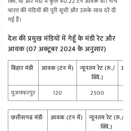
क्विं. था और मंडी में कुल 40.22 टन आवक थी। नीचे
भारत की मंडियों की पूरी सूची और उसके साथ दरें दी
गई हैं।
देश
की
प्रमुख
मंडियों
में
गेहूँ
के
मंडी
रेट
और
आवक
(
07
अक्टूबर
2024
के
अनुसार
)
बिहार
मंडी
आवक
(
टन
में
)
न्यूनतम
रेट
(
रु
./
अध
क्विं
.)
मुजफ्फरपुर
120
2500
छत्तीसगढ
मंडी
आवक
(
टन
में
)
न्यूनतम
रेट
(
रु
./
क्विं
.)