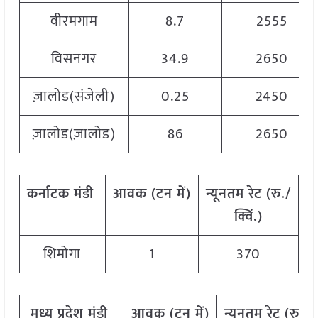
वीरमगाम
8.7
2555
विसनगर
34.9
2650
ज़ालोड(संजेली)
0.25
2450
ज़ालोड(ज़ालोड)
86
2650
कर्नाटक
मंडी
आवक
(
टन
में
)
न्यूनतम
रेट
(
रु
./
अ
क्विं
.)
शिमोगा
1
370
मध्य
प्रदेश
मंडी
आवक
(
टन
में
)
न्यूनतम
रेट
(
रु
./