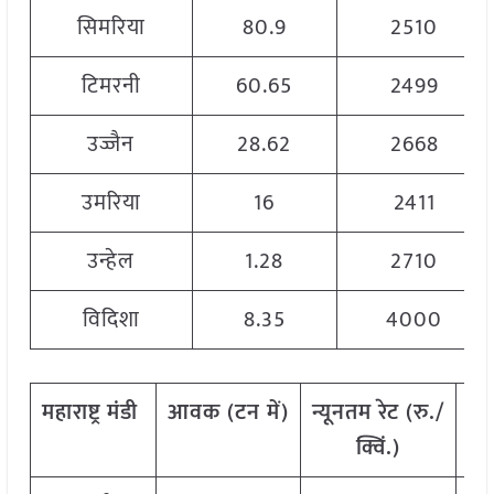
सिमरिया
80.9
2510
टिमरनी
60.65
2499
उज्जैन
28.62
2668
उमरिया
16
2411
उन्हेल
1.28
2710
विदिशा
8.35
4000
महाराष्ट्र
मंडी
आवक
(
टन
में
)
न्यूनतम
रेट
(
रु
./
अ
क्विं
.)