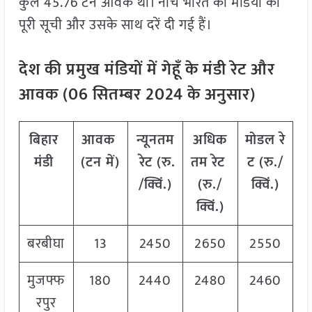
कुल 45.76 टन आवक थी। नीचे भारत की मंडियों की
पूरी सूची और उसके साथ दरें दी गई हैं।
देश
की
प्रमुख
मंडियों
में
गेहूँ
के
मंडी
रेट
और
आवक
(
06
सितम्बर
2024
के
अनुसार
)
बिहार
आवक
न्यूनतम
अधिक
मोडल
रे
मंडी
(
टन
में
)
रेट
(
रु
.
तम
रेट
ट
(
रु
./
/
क्विं
.)
(
रु
./
क्विं
.)
क्विं
.)
बरबीघा
13
2450
2650
2550
मुजफ्फ
180
2440
2480
2460
रपुर