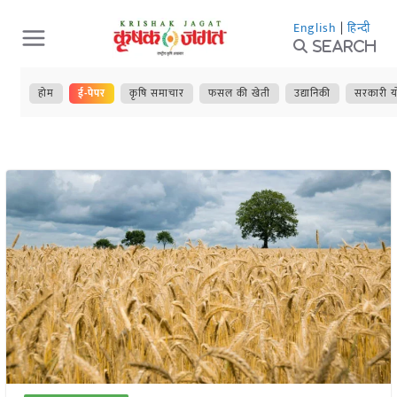
Skip
English
|
हिन्दी
to
Search
content
होम
ई-पेपर
कृषि समाचार
फसल की खेती
उद्यानिकी
सरकारी य