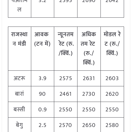
येओतम
3.2
2595
2690
2642
ल
राजस्था
आवक
न्यूनतम
अधिक
मोडल
रे
न
मंडी
(
टन
में
)
रेट
(
रु
.
तम
रेट
ट
(
रु
./
/
क्विं
.)
(
रु
./
क्विं
.)
क्विं
.)
अटरू
3.9
2575
2631
2603
बारां
90
2461
2730
2620
बस्सी
0.9
2550
2550
2550
बेगु
2.5
2570
2650
2580