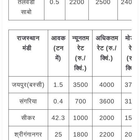
तलवंडी
0.5
2200
2500
2400
साबो
राजस्थान
आवक
न्यूनतम
अधिकतम
मोडल
मंडी
(
टन
रेट
रेट
(
रु
./
रेट
में
)
(
रु
./
क्विं
.)
(
रु
./
क्विं
.)
क्विं
.)
जयपुर(बस्सी)
1.5
3500
4000
3750
संगरिया
0.4
700
3600
3100
सीकर
42.3
1000
2000
1500
श्रीगंगानगर
25
1800
2200
2000