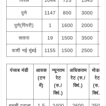
पिंपल
1044
725
1545
1
पुणे
1147
800
3000
1
पुणे(पिंपरी)
1
1600
2000
1
सतारा
19
1500
3500
2
वाशी नई मुंबई
1155
1500
2500
2
पंजाब
मंडी
आवक
न्यूनतम
अधिकतम
मोडल
(
टन
रेट
रेट
(
रु
./
रेट
में
)
(
रु
./
क्विं
.)
(
रु
./
क्विं
.)
क्विं
.)
बस्सी पठाना
1.5
2400
2600
2500