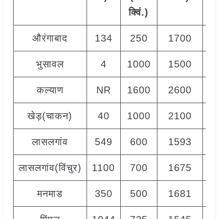
क्विं
.)
क्व
औरंगाबाद
134
250
1700
9
भुसावल
4
1000
1500
1
कल्याण
NR
1600
2600
2
खेड़(चाकन)
40
1000
2100
1
लासलगांव
549
600
1593
1
लासलगांव(विंचुर)
1100
700
1675
1
मनमाड
350
500
1681
1