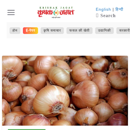
Skip
English
|
हिन्दी
Search
to
content
होम
ई-पेपर
कृषि समाचार
फसल की खेती
उद्यानिकी
सरकारी