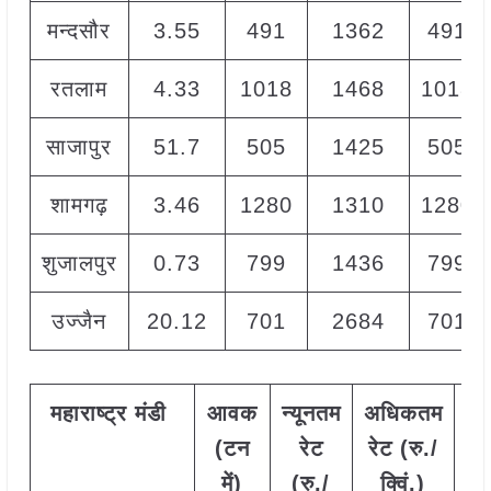
मन्दसौर
3.55
491
1362
491
रतलाम
4.33
1018
1468
1018
साजापुर
51.7
505
1425
505
शामगढ़
3.46
1280
1310
1280
शुजालपुर
0.73
799
1436
799
उज्जैन
20.12
701
2684
701
महाराष्ट्र
मंडी
आवक
न्यूनतम
अधिकतम
म
(
टन
रेट
रेट
(
रु
./
र
में
)
(
रु
./
क्विं
.)
(
र