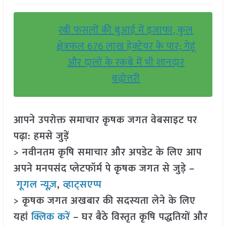
रबी फसलों की बुआई में इजाफा, कुल
क्षेत्रफल 676 लाख हेक्टेयर के पार; गेहूं
और दालों के रकबे में भी शानदार
बढ़ोत्तरी
आपने उपरोक्त समाचार कृषक जगत वेबसाइट पर
पढ़ा: हमसे जुड़ें
> नवीनतम कृषि समाचार और अपडेट के लिए आप
अपने मनपसंद प्लेटफॉर्म पे कृषक जगत से जुड़े –
गूगल न्यूज़
,
व्हाट्सएप्प
> कृषक जगत अखबार की सदस्यता लेने के लिए
यहां
क्लिक करें
– घर बैठे विस्तृत कृषि पद्धतियों और