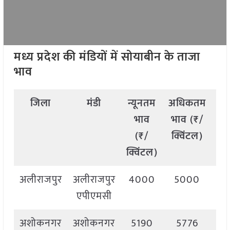
मध्य प्रदेश की मंडियों में सोयाबीन के ताजा
भाव
जिला
मंडी
न्यूनतम
अधिकतम
म
भाव
भाव (₹/
भ
(₹/
क्विंटल)
(
क्विंटल)
क्व
अलीराजपुर
अलीराजपुर
4000
5000
5
एपीएमसी
अशोकनगर
अशोकनगर
5190
5776
5