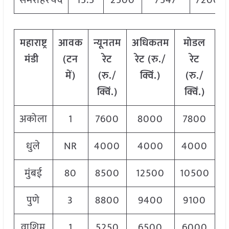
सेमरीहरचंद
15.5
2500
7547
7200
महाराष्ट्र
आवक
न्यूनतम
अधिकतम
मोडल
मंडी
(टन
रेट
रेट (रु./
रेट
में)
(रु./
क्विं.)
(
रु./
क्विं.)
क्विं.)
अकोला
1
7600
8000
7800
धुले
NR
4000
4000
4000
मुंबई
80
8500
12500
10500
पुणे
3
8800
9400
9100
वाशिम
1
5250
6500
6000