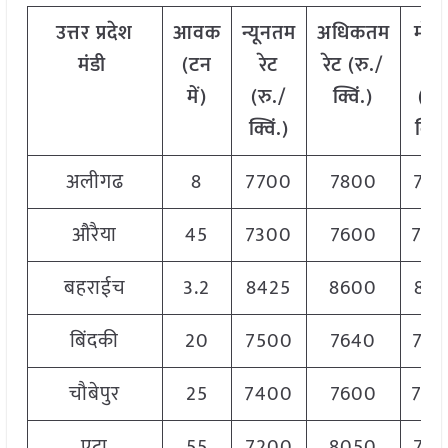
उत्तर
प्रदेश
आवक
न्यूनतम
अधिकतम
मोड
मंडी
(टन
रेट
रेट (रु./
रेट
में)
(रु./
क्विं.)
(
रु.
क्विं.)
क्विं
अलीगढ
8
7700
7800
776
औरैया
45
7300
7600
750
बहराईच
3.2
8425
8600
851
बिंदकी
20
7500
7640
756
चौबेपुर
25
7400
7600
750
एटा
55
7200
8050
782