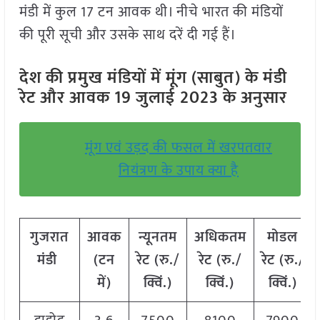
मंडी में कुल 17 टन आवक थी। नीचे भारत की मंडियों
की पूरी सूची और उसके साथ दरें दी गई हैं।
देश की प्रमुख मंडियों में मूंग (साबुत) के मंडी
रेट और आवक 19 जुलाई
2023 के अनुसार
मूंग एवं उड़द की फसल में खरपतवार
नियंत्रण के उपाय क्या है
गुजरात
आवक
न्यूनतम
अधिकतम
मोडल
मंडी
(टन
रेट (रु./
रेट (रु./
रेट
(
रु./
में)
क्विं.)
क्विं.)
क्विं.)