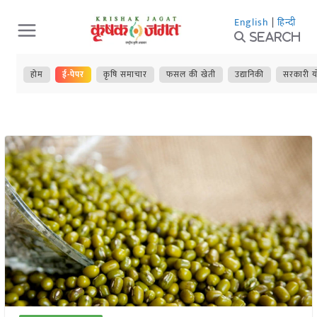
Skip
English
|
हिन्दी
to
Search
content
होम
ई-पेपर
कृषि समाचार
फसल की खेती
उद्यानिकी
सरकारी य