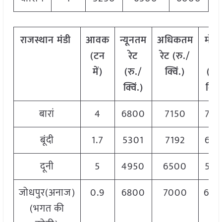
राजस्थान
मंडी
आवक
न्यूनतम
अधिकतम
मोड
(टन
रेट
रेट (रु./
रेट
में)
(रु./
क्विं.)
(
रु.
क्विं.)
क्विं
बारां
4
6800
7150
700
बूंदी
1.7
5301
7192
624
दूनी
5
4950
6500
572
जोधपुर(अनाज)
0.9
6800
7000
690
(भगत की