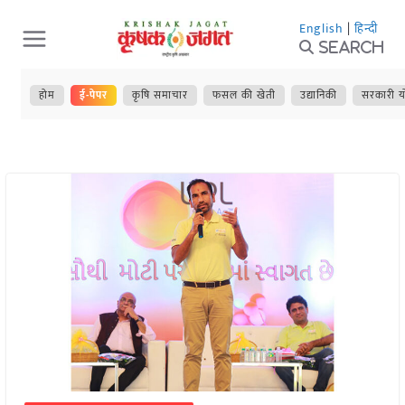
Skip
English
|
हिन्दी
to
Search
content
होम
ई-पेपर
कृषि समाचार
फसल की खेती
उद्यानिकी
सरकारी य