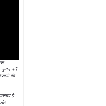
 एक
चुनाव करें
किसानों की
कलका है’
ा और