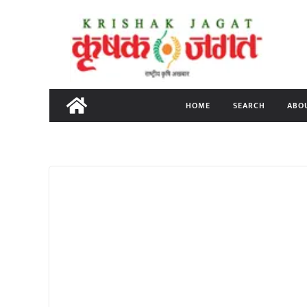
Skip
to
content
HOME
SEARCH
ABO