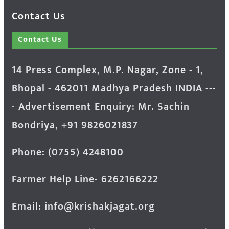
Contact Us
Contact Us
14 Press Complex, M.P. Nagar, Zone - 1,
Bhopal - 462011 Madhya Pradesh INDIA ---
- Advertisement Enquiry: Mr. Sachin
Bondriya, +91 9826021837
Phone: (0755) 4248100
Farmer Help Line- 6262166222
Email: info@krishakjagat.org