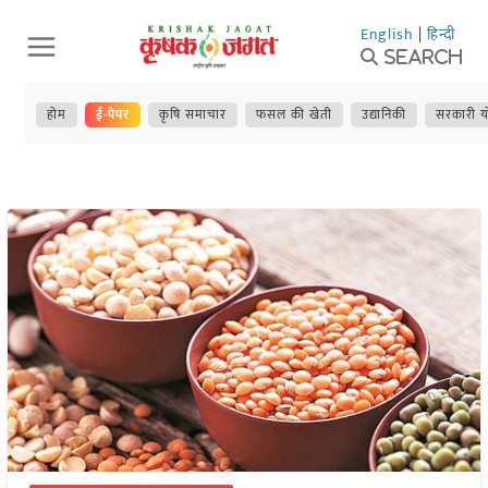
Skip
English
|
हिन्दी
to
Search
content
होम
ई-पेपर
कृषि समाचार
फसल की खेती
उद्यानिकी
सरकारी य