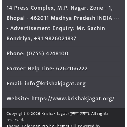
14 Press Complex, M.P. Nagar, Zone - 1,
Bhopal - 462011 Madhya Pradesh INDIA ---
- Advertisement Enquiry: Mr. Sachin
Bondriya, +91 9826021837
Phone: (0755) 4248100
Farmer Help Line- 6262166222
Email: info@krishakjagat.org
Website: https://www.krishakjagat.org/
Copyright © 2026
Krishak Jagat (कृषक जगत)
. All rights
reserved.
Theme:
ColorMag Pro
by ThemeGrill. Powered by