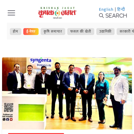
Skip
English
|
हिन्दी
to
Search
content
होम
ई-पेपर
कृषि समाचार
फसल की खेती
उद्यानिकी
सरकारी य