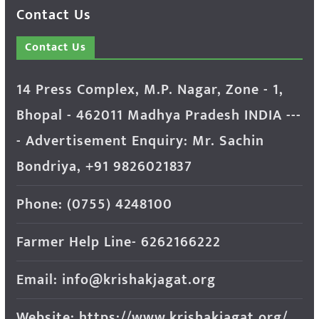
Contact Us
Contact Us
14 Press Complex, M.P. Nagar, Zone - 1,
Bhopal - 462011 Madhya Pradesh INDIA ---
- Advertisement Enquiry: Mr. Sachin
Bondriya, +91 9826021837
Phone: (0755) 4248100
Farmer Help Line- 6262166222
Email: info@krishakjagat.org
Website: https://www.krishakjagat.org/