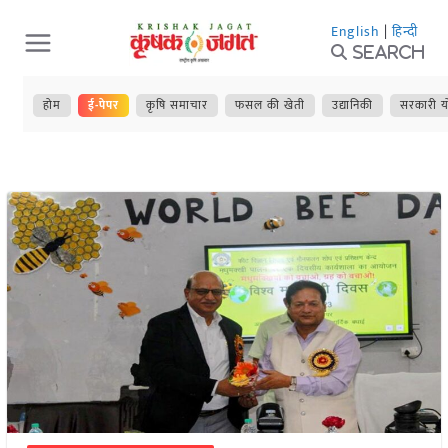
Skip
English
|
हिन्दी
to
Search
content
होम
ई-पेपर
कृषि समाचार
फसल की खेती
उद्यानिकी
सरकारी य