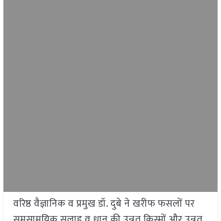
वरिष्ठ वैज्ञानिक व प्रमुख डॉ. दुबे ने खरीफ फसलों पर
समसामयिक सलाह व धान की उन्नत किस्मों और उन्नत