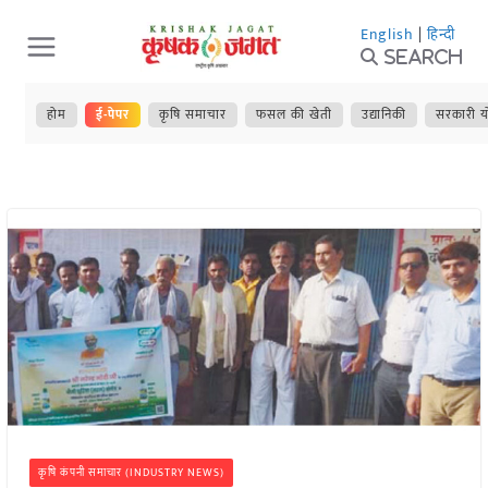
Skip
English
|
हिन्दी
to
Search
content
होम
ई-पेपर
कृषि समाचार
फसल की खेती
उद्यानिकी
सरकारी य
कृषि कंपनी समाचार (INDUSTRY NEWS)