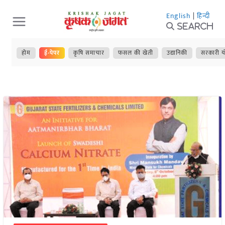
Skip
English
|
हिन्दी
to
Search
content
होम
ई-पेपर
कृषि समाचार
फसल की खेती
उद्यानिकी
सरकारी य