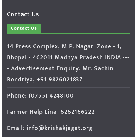
Contact Us
Contact Us
14 Press Complex, M.P. Nagar, Zone - 1,
Bhopal - 462011 Madhya Pradesh INDIA ---
- Advertisement Enquiry: Mr. Sachin
Bondriya, +91 9826021837
Phone: (0755) 4248100
Farmer Help Line- 6262166222
Email: info@krishakjagat.org