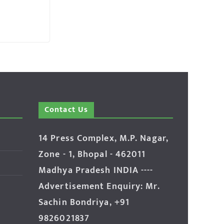
Contact Us
14 Press Complex, M.P. Nagar,
Zone - 1, Bhopal - 462011
Madhya Pradesh INDIA ----
Advertisement Enquiry: Mr.
Sachin Bondriya, +91
9826021837