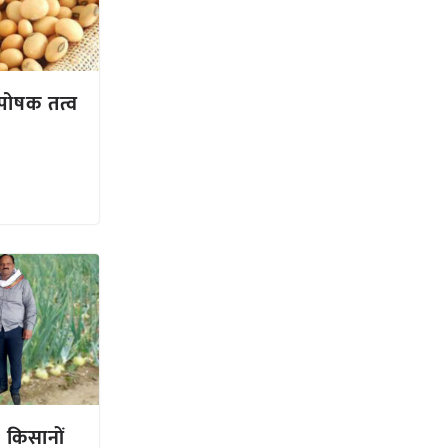
पोषक तत्व
ज, किसानों