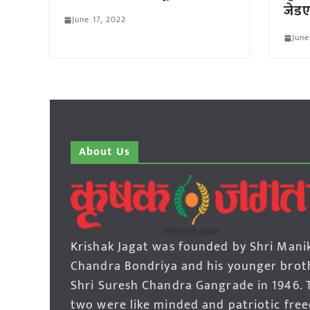
जेडए
June 17, 2022
June
About Us
Krishak Jagat was founded by Shri Mani
Chandra Bondriya and his younger brot
Shri Suresh Chandra Gangrade in 1946. 
two were like minded and patriotic fre