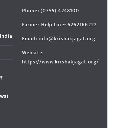
Phone: (0755) 4248100
Farmer Help Line- 6262166222
 India
Email: info@krishakjagat.org
Website:
https://www.krishakjagat.org/
ार
ews)
र