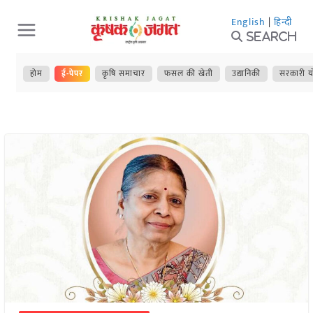
Skip
English
|
हिन्दी
to
Search
content
होम
ई-पेपर
कृषि समाचार
फसल की खेती
उद्यानिकी
सरकारी य