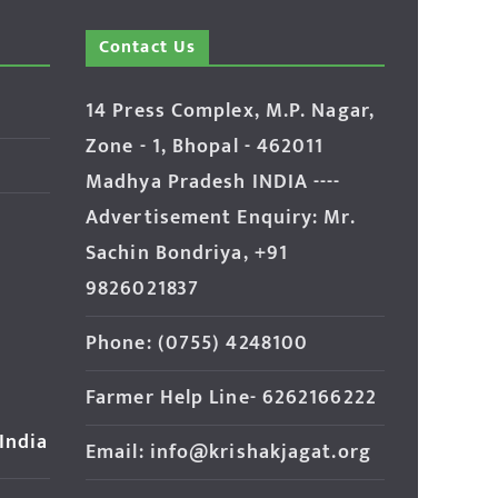
Contact Us
14 Press Complex, M.P. Nagar,
Zone - 1, Bhopal - 462011
Madhya Pradesh INDIA ----
Advertisement Enquiry: Mr.
Sachin Bondriya, +91
9826021837
Phone: (0755) 4248100
Farmer Help Line- 6262166222
 India
Email: info@krishakjagat.org