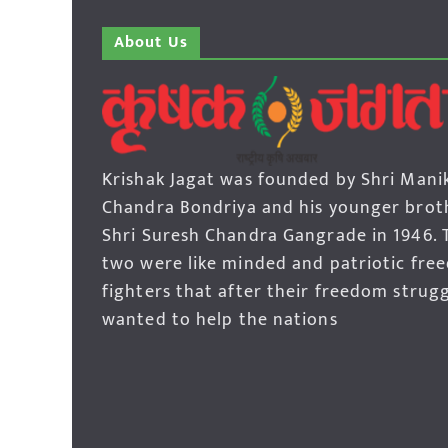
About Us
Krishak Jagat was founded by Shri Mani
Chandra Bondriya and his younger brot
Shri Suresh Chandra Gangrade in 1946. 
two were like minded and patriotic fre
fighters that after their freedom strug
wanted to help the nations