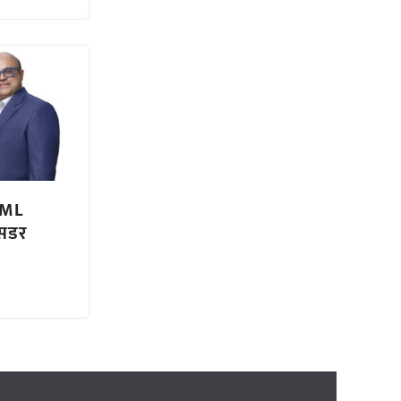
SML
ेसडर