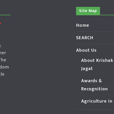
Site Map
Home
SEARCH
k
About Us
her
The
About Krishak
edom
Jagat
gle
Awards &
Recognition
Agriculture in