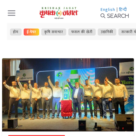
Skip
English
|
हिन्दी
to
Search
content
होम
ई-पेपर
कृषि समाचार
फसल की खेती
उद्यानिकी
सरकारी य