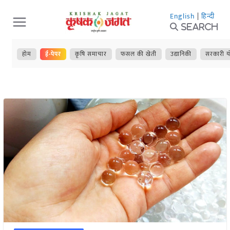
Skip
English
|
हिन्दी
to
Search
content
होम
ई-पेपर
कृषि समाचार
फसल की खेती
उद्यानिकी
सरकारी य