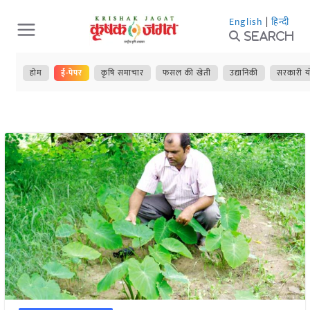
Skip
English
|
हिन्दी
to
Search
content
होम
ई-पेपर
कृषि समाचार
फसल की खेती
उद्यानिकी
सरकारी य