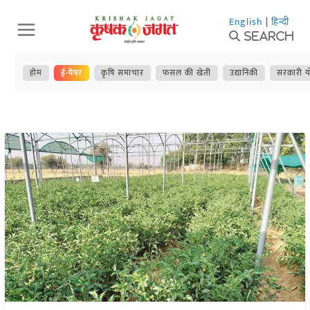
Skip
English
|
हिन्दी
to
Search
content
होम
ई-पेपर
कृषि समाचार
फसल की खेती
उद्यानिकी
सरकारी य