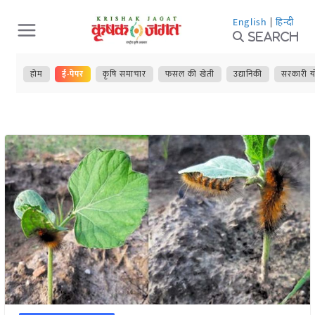
Skip
English
|
हिन्दी
to
Search
content
होम
ई-पेपर
कृषि समाचार
फसल की खेती
उद्यानिकी
सरकारी य